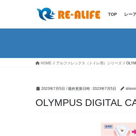
コ
ナ
ン
ビ
TOP
レー
テ
ゲ
ン
ー
ツ
シ
へ
ョ
ス
ン
キ
に
ッ
移
HOME
アルファレックス（トイレ用）シリーズ
OLYM
プ
動
2023年7月5日
/ 最終更新日時 :
2023年7月5日
shinn
OLYMPUS DIGITAL 