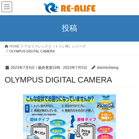
コ
ナ
ン
ビ
テ
ゲ
ン
ー
投稿
ツ
シ
へ
ョ
ス
ン
HOME
アルファレックス（トイレ用）シリーズ
キ
に
OLYMPUS DIGITAL CAMERA
ッ
移
プ
動
2023年7月5日
/ 最終更新日時 :
2023年7月5日
shinnichieng
OLYMPUS DIGITAL CAMERA