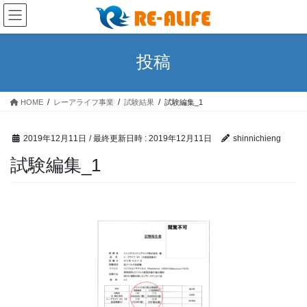
コ
ナ
ン
ビ
テ
ゲ
ン
ー
投稿
ツ
シ
へ
ョ
ス
ン
HOME
レーアライフ事業
試験結果
試験編集_1
キ
に
ッ
移
プ
動
2019年12月11日
/ 最終更新日時 :
2019年12月11日
shinnichieng
試験編集_1