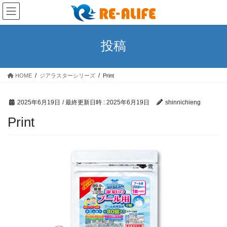
コ
ナ
ン
ビ
テ
ゲ
ン
ー
投稿
ツ
シ
へ
ョ
ス
ン
HOME
ジアラスターシリーズ
Print
キ
に
ッ
移
プ
動
2025年6月19日
/ 最終更新日時 :
2025年6月19日
shinnichieng
Print