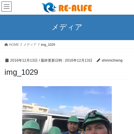
コ
ナ
ン
ビ
テ
ゲ
ン
ー
メディア
ツ
シ
へ
ョ
ス
ン
HOME
メディア
img_1029
キ
に
ッ
移
プ
動
2016年12月13日
/ 最終更新日時 :
2016年12月13日
shinnichieng
img_1029