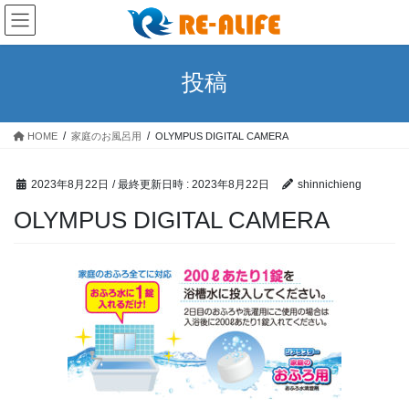
コ
ナ
ン
ビ
テ
ゲ
ン
ー
投稿
ツ
シ
へ
ョ
ス
ン
HOME
家庭のお風呂用
OLYMPUS DIGITAL CAMERA
キ
に
ッ
移
プ
動
2023年8月22日
/ 最終更新日時 :
2023年8月22日
shinnichieng
OLYMPUS DIGITAL CAMERA