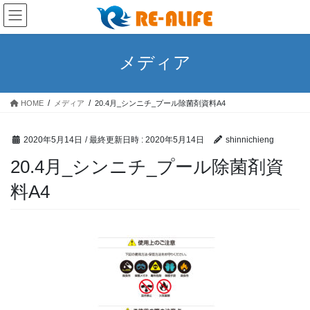
コ
ナ
ン
ビ
テ
ゲ
ン
ー
メディア
ツ
シ
へ
ョ
ス
ン
HOME
メディア
20.4月_シンニチ_プール除菌剤資料A4
キ
に
ッ
移
プ
動
2020年5月14日
/ 最終更新日時 :
2020年5月14日
shinnichieng
20.4月_シンニチ_プール除菌剤資
料A4