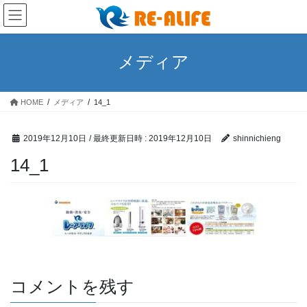
コ
ナ
ン
ビ
テ
ゲ
ン
ー
メディア
ツ
シ
へ
ョ
ス
ン
HOME
メディア
14_1
キ
に
ッ
移
プ
動
2019年12月10日
/ 最終更新日時 :
2019年12月10日
shinnichieng
14_1
コメントを残す