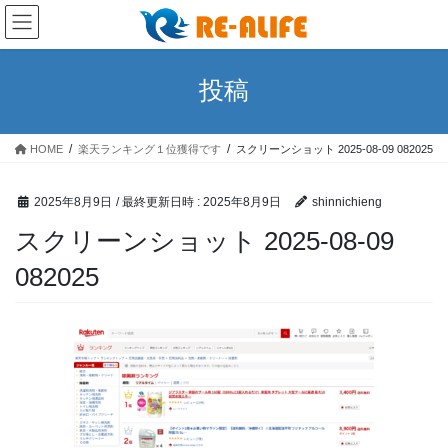
コ
ナ
ン
ビ
テ
ゲ
ン
ー
投稿
ツ
シ
へ
ョ
ス
ン
HOME
楽天ランキング１位獲得です
スクリーンショット 2025-08-09 082025
キ
に
ッ
移
プ
動
2025年8月9日
/ 最終更新日時 :
2025年8月9日
shinnichieng
スクリーンショット 2025-08-09
082025