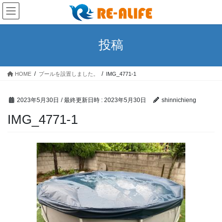
コ
ナ
ン
ビ
テ
ゲ
ン
ー
投稿
ツ
シ
へ
ョ
ス
ン
HOME
プールを設置しました。
IMG_4771-1
キ
に
ッ
移
プ
動
2023年5月30日
/ 最終更新日時 :
2023年5月30日
shinnichieng
IMG_4771-1