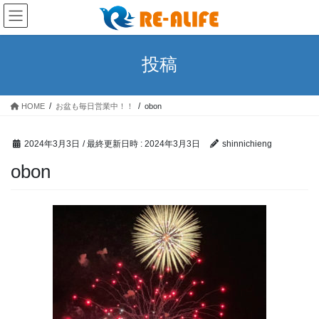
コ
ナ
ン
ビ
テ
ゲ
ン
ー
投稿
ツ
シ
へ
ョ
ス
ン
HOME
お盆も毎日営業中！！
obon
キ
に
ッ
移
プ
動
2024年3月3日
/ 最終更新日時 :
2024年3月3日
shinnichieng
obon