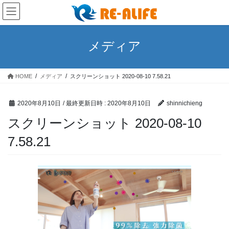
コ
ナ
ン
ビ
テ
ゲ
ン
ー
メディア
ツ
シ
へ
ョ
ス
ン
HOME
メディア
スクリーンショット 2020-08-10 7.58.21
キ
に
ッ
移
プ
動
2020年8月10日
/ 最終更新日時 :
2020年8月10日
shinnichieng
スクリーンショット 2020-08-10
7.58.21