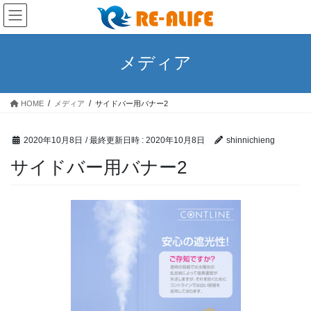
コ
ナ
ン
ビ
テ
ゲ
ン
ー
メディア
ツ
シ
へ
ョ
ス
ン
HOME
メディア
サイドバー用バナー2
キ
に
ッ
移
プ
動
2020年10月8日
/ 最終更新日時 :
2020年10月8日
shinnichieng
サイドバー用バナー2