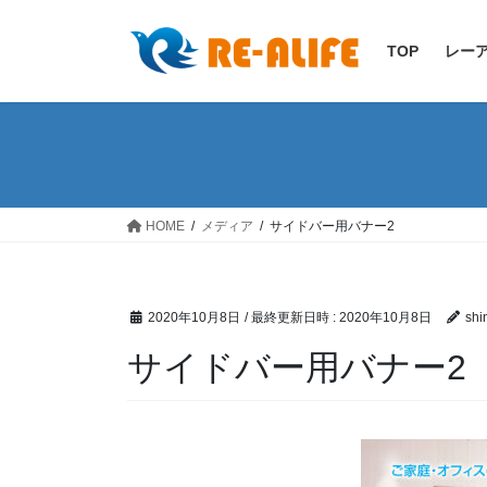
コ
ナ
ン
ビ
TOP
レー
テ
ゲ
ン
ー
ツ
シ
へ
ョ
ス
ン
キ
に
ッ
移
HOME
メディア
サイドバー用バナー2
プ
動
2020年10月8日
/ 最終更新日時 :
2020年10月8日
shi
サイドバー用バナー2